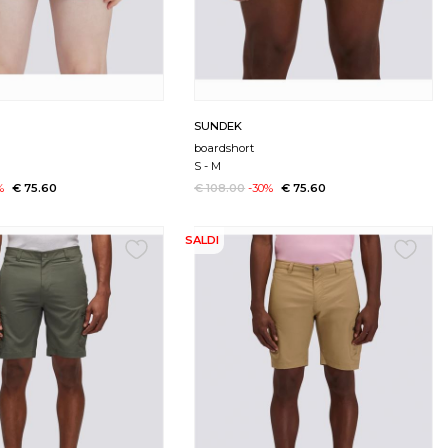
SUNDEK
boardshort
S
-
M
%
€ 75.60
€ 108.00
-30%
€ 75.60
SALDI