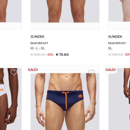
SUNDEK
SUNDEK
boardshort
boardshort
M
-
L
-
XL
XL
€ 108.00
-30%
€ 75.60
€ 108.00
-30
SALDI
SALDI