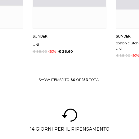
SUNDEK
SUNDEK
boston clutc
UNI
UNI
€ 38.00
-30%
€ 26.60
€ 38.00
-30
SHOW ITEMS
1
TO
30
OF
153
TOTAL
14 GIORNI PER IL RIPENSAMENTO