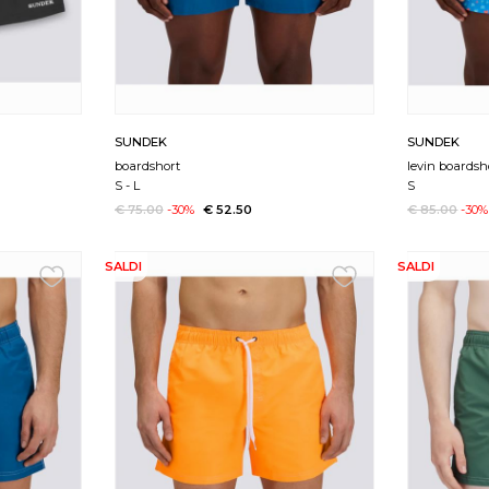
SUNDEK
SUNDEK
boardshort
levin boardsh
S
-
L
S
€ 75.00
-30%
€ 52.50
€ 85.00
-30%
SALDI
SALDI