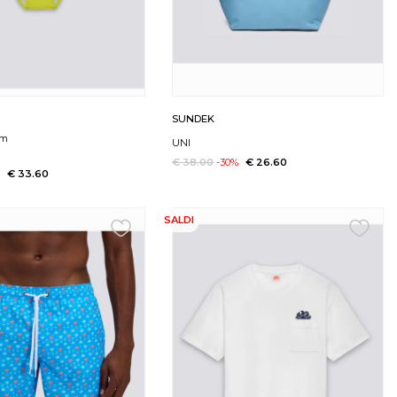
SUNDEK
im
UNI
€ 38.00
-30%
€ 26.60
%
€ 33.60
SALDI