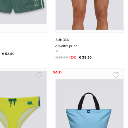
SUNDEK
diwalter print
M
€ 52.50
€ 55.00
-30%
€ 38.50
SALDI