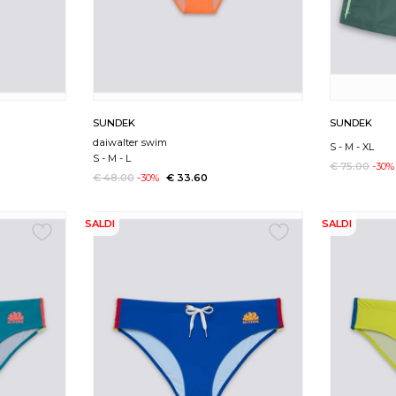
SUNDEK
SUNDEK
daiwalter swim
S
-
M
-
XL
S
-
M
-
L
€ 75.00
-30%
€ 48.00
-30%
€ 33.60
SALDI
SALDI