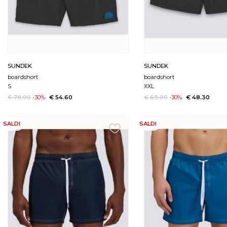
SUNDEK
SUNDEK
boardshort
boardshort
S
XXL
€ 78.00
-30%
€ 54.60
€ 69.00
-30%
€ 48.30
SALDI
SALDI