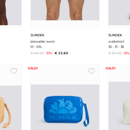
SUNDEK
SUNDEK
daiwalter swim
walkshort
M
-
XXL
30
-
31
-
36
€ 48.00
-30%
€ 33.60
€ 95.00
-30%
SALDI
SALDI