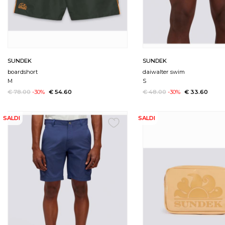
SUNDEK
SUNDEK
boardshort
daiwalter swim
M
S
€ 78.00
-30%
€ 54.60
€ 48.00
-30%
€ 33.60
SALDI
SALDI