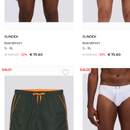
SUNDEK
SUNDEK
boardshort
boardshort
S
-
XL
S
-
XL
€ 108.00
-30%
€ 75.60
€ 108.00
-30%
€ 75.60
SALDI
SALDI