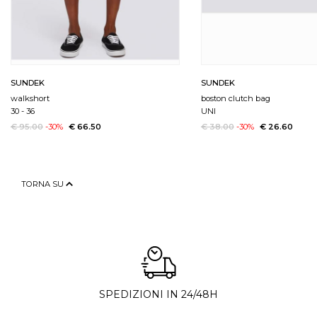
SUNDEK
SUNDEK
walkshort
boston clutch bag
30
-
36
UNI
€ 95.00
-30%
€ 66.50
€ 38.00
-30%
€ 26.60
TORNA SU
SPEDIZIONI IN 24/48H