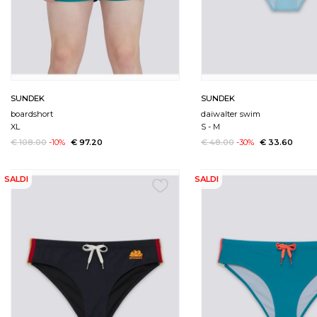
SUNDEK
SUNDEK
boardshort
daiwalter swim
XL
S
-
M
€ 108.00
-10%
€ 97.20
€ 48.00
-30%
€ 33.60
SALDI
SALDI