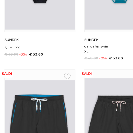
SUNDEK
SUNDEK
daiwalter swim
S
-
M
-
XXL
XL
€ 48.00
-30%
€ 33.60
€ 48.00
-30%
€ 33.60
SALDI
SALDI