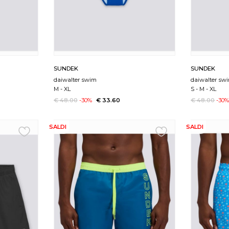
SUNDEK
SUNDEK
daiwalter swim
daiwalter sw
M
-
XL
S
-
M
-
XL
€ 48.00
-30%
€ 33.60
€ 48.00
-30
SALDI
SALDI