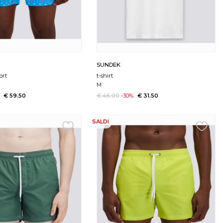
SUNDEK
ort
t-shirt
M
€ 59.50
€ 45.00
-30%
€ 31.50
SALDI