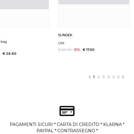
SUNDEK
h bag
UNI
€ 25.00
-30%
€ 17.50
%
€ 26.60
⟨
1
2
3
4
5
6
⟩
PAGAMENTI SICURI * CARTA DI CREDITO * KLARNA *
PAYPAL * CONTRASSEGNO *