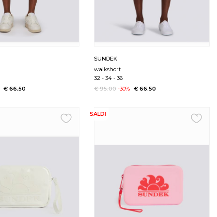
SUNDEK
walkshort
32
-
34
-
36
€ 66.50
€ 95.00
-30%
€ 66.50
SALDI