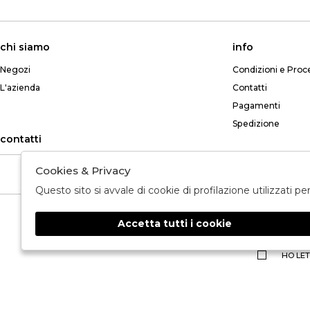
chi siamo
info
Negozi
Condizioni e Proc
L'azienda
Contatti
Pagamenti
Spedizione
contatti
Cookies & Privacy
Telefono: +39 349 765 8268
Questo sito si avvale di cookie di profilazione utilizzati p
Accetta tutti i cookie
🍪
HO LET
2026 MARTELLI MODA - P.iva : IT01836470698 Powered by
societ
ATELIER