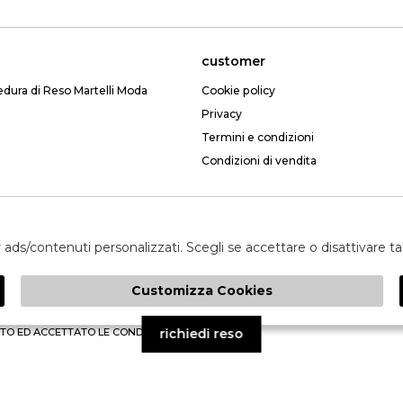
customer
edura di Reso Martelli Moda
Cookie policy
Privacy
Termini e condizioni
Condizioni di vendita
Email: webmartelli@gmail.com
er ads/contenuti personalizzati. Scegli se accettare o disattivare t
Customizza Cookies
invia
TO ED ACCETTATO LE CONDIZIONI SULLA PRIVACY.
richiedi reso
à
GRUPPO ZUCCHETTI