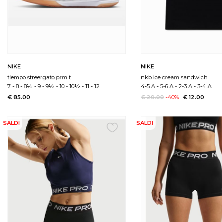
NIKE
NIKE
tiempo streergato prm t
nkb ice cream sandwich
7
-
8
-
8½
-
9
-
9½
-
10
-
10½
-
11
-
12
4-5 A
-
5-6 A
-
2-3 A
-
3-4 A
€ 85.00
€ 20.00
-40%
€ 12.00
SALDI
SALDI