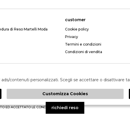
customer
edura di Reso Martelli Moda
Cookie policy
Privacy
Termini e condizioni
Condizioni di vendita
Email: webmartelli@gmail.com
er ads/contenuti personalizzati. Scegli se accettare o disattivare t
Customizza Cookies
invia
TO ED ACCETTATO LE CONDIZIONI SULLA PRIVACY.
richiedi reso
à
GRUPPO ZUCCHETTI