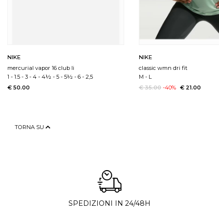
NIKE
NIKE
mercurial vapor 16 club li
classic wmn dri fit
1
-
1.5
-
3
-
4
-
4½
-
5
-
5½
-
6
-
2,5
M
-
L
€ 50.00
€ 35.00
-40%
€ 21.00
TORNA SU
SPEDIZIONI IN 24/48H