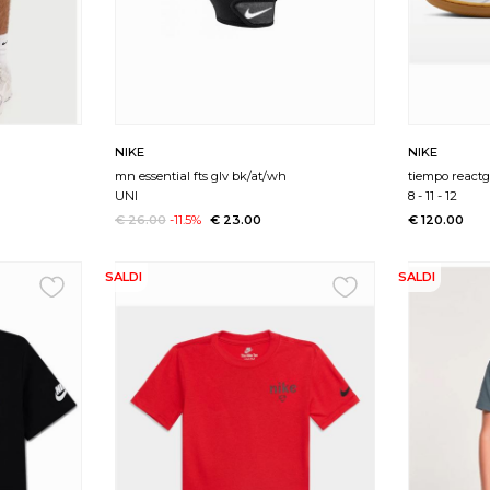
NIKE
NIKE
mn essential fts glv bk/at/wh
tiempo reactg
UNI
8
-
11
-
12
€ 26.00
-11.5%
€ 23.00
€ 120.00
SALDI
SALDI