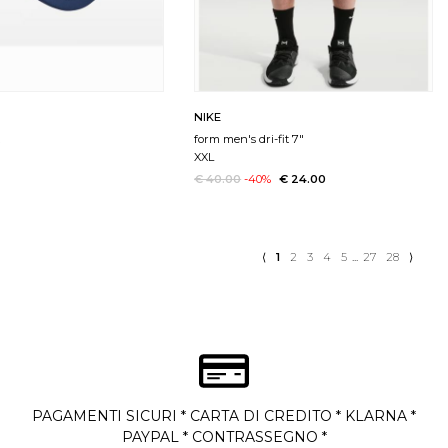
NIKE
t
form men's dri-fit 7"
XXL
€ 40.00
-40%
€ 24.00
⟨
1
2
3
4
5
...
27
28
⟩
PAGAMENTI SICURI * CARTA DI CREDITO * KLARNA *
PAYPAL * CONTRASSEGNO *