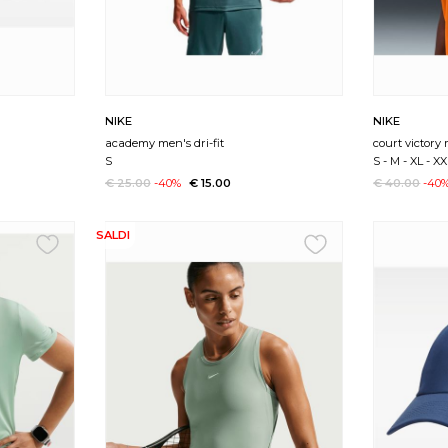
NIKE
NIKE
academy men's dri-fit
court victory
S
S
-
M
-
XL
-
XX
€ 25.00
-40%
€ 15.00
€ 40.00
-40
SALDI