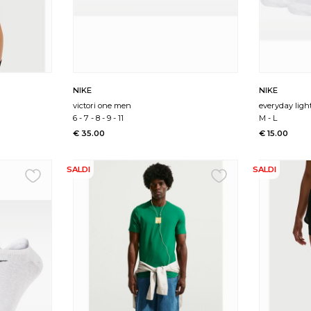
NIKE
NIKE
victori one men
everyday lig
6
-
7
-
8
-
9
-
11
M
-
L
€ 35.00
€ 15.00
SALDI
SALDI