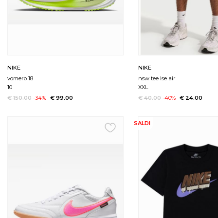
NIKE
NIKE
vomero 18
nsw tee lse air
10
XXL
€ 150.00
-34%
€ 99.00
€ 40.00
-40%
€ 24.00
SALDI