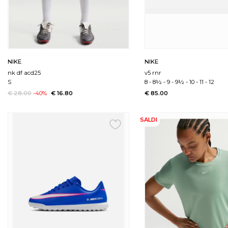
NIKE
NIKE
nk df acd25
v5 rnr
S
8
-
8½
-
9
-
9½
-
10
-
11
-
12
€ 28.00
-40%
€ 16.80
€ 85.00
SALDI