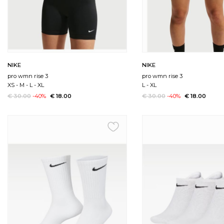
NIKE
NIKE
pro wmn rise 3
pro wmn rise 3
XS
-
M
-
L
-
XL
L
-
XL
€ 30.00
-40%
€ 18.00
€ 30.00
-40%
€ 18.00