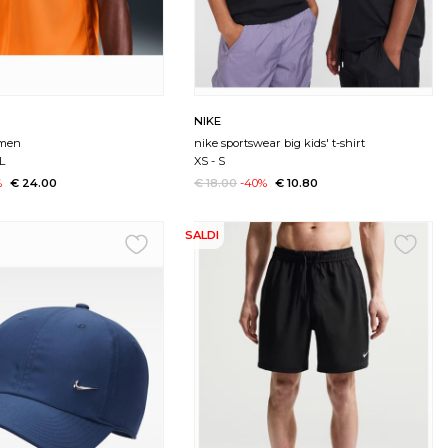
NIKE
 men
nike sportswear big kids' t-shirt
L
XS
-
S
%
€ 24.00
€ 18.00
-40%
€ 10.80
SALDI