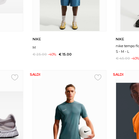
NIKE
NIKE
nike tempo fl
M
S
-
M
-
L
€ 25.00
-40%
€ 15.00
€ 45.00
-40
SALDI
SALDI