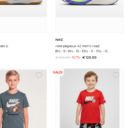
NIKE
ato ic
nike pegasus 42 men's road
8½
-
9
-
9½
-
10
-
10½
-
11
-
11½
-
12
€ 140.00
-10.7%
€ 125.00
SALDI