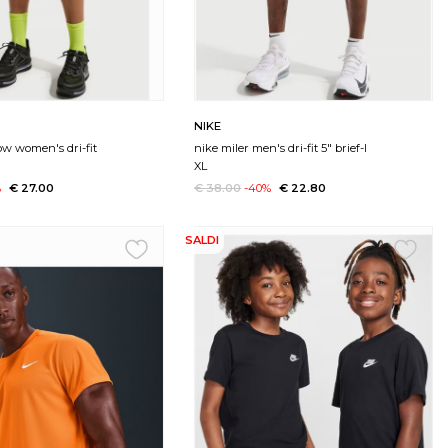
NIKE
ow women's dri-fit
nike miler men's dri-fit 5" brief-l
XL
%
€ 27.00
€ 38.00
-40%
€ 22.80
SALDI