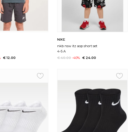
NIKE
nkb nsw itz aop short set
4-5 A
%
€ 12.00
€ 40.00
-40%
€ 24.00