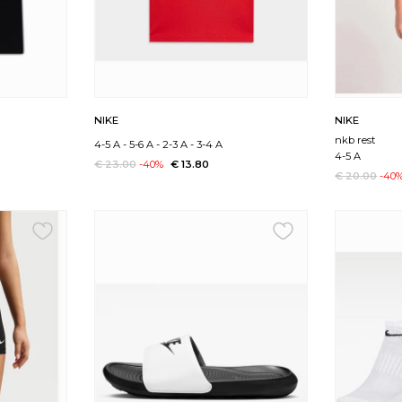
NIKE
NIKE
nkb rest
4-5 A
-
5-6 A
-
2-3 A
-
3-4 A
4-5 A
€ 23.00
-40%
€ 13.80
€ 20.00
-40