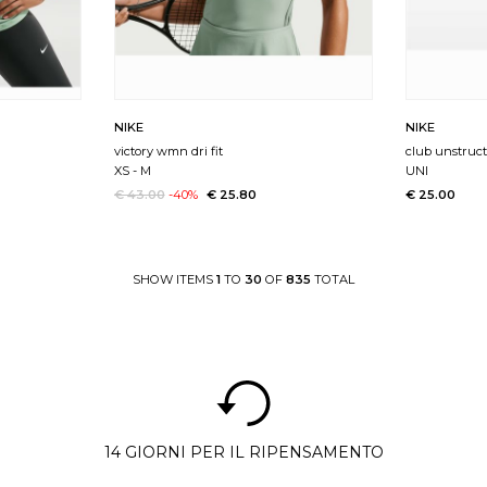
NIKE
NIKE
victory wmn dri fit
club unstruc
XS
-
M
UNI
€ 43.00
-40%
€ 25.80
€ 25.00
SHOW ITEMS
1
TO
30
OF
835
TOTAL
14 GIORNI PER IL RIPENSAMENTO