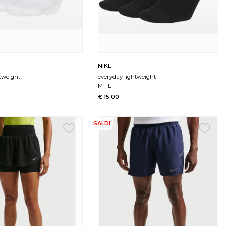
NIKE
htweight
everyday lightweight
M
-
L
€ 15.00
SALDI