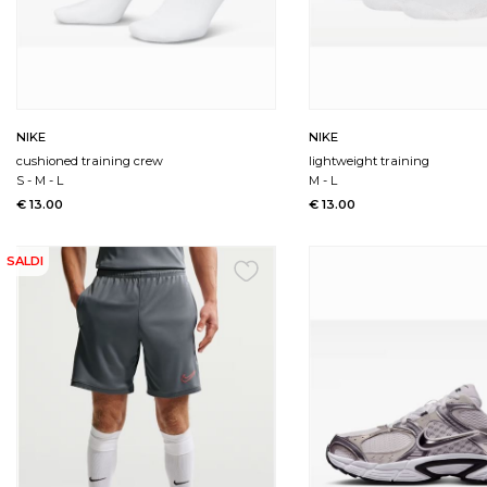
NIKE
NIKE
cushioned training crew
lightweight training
S
-
M
-
L
M
-
L
€ 13.00
€ 13.00
SALDI