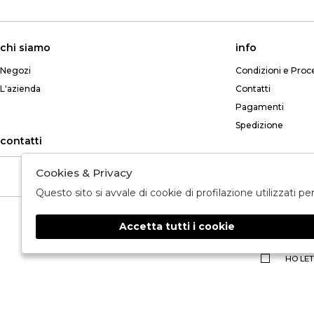
chi siamo
info
Negozi
Condizioni e Proc
L'azienda
Contatti
Pagamenti
Spedizione
contatti
Cookies & Privacy
Telefono: +39 349 765 8268
Questo sito si avvale di cookie di profilazione utilizzati p
Accetta tutti i cookie
🍪
HO LET
2026 MARTELLI MODA - P.iva : IT01836470698 Powered by
societ
ATELIER